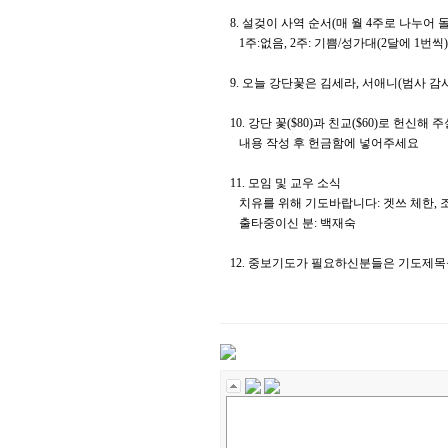
8. 설겆이 사역 순서(매 월 4주로 나누어 
1주:없음, 2주: 기쁨/성가대(2달에 1번씩),
9. 오늘 강단꽃은 김세라, 서애니(범사 
10. 강단 꽃($80)과 친교($60)로 
내용 작성 후 헌금함에 넣어주세요
11. 모임 및 교우 소식
치유를 위해 기도바랍니다: 겟쓰 체한, 
출타중이신 분: 백재숙
12. 중보기도가 필요하신분들은 기도제