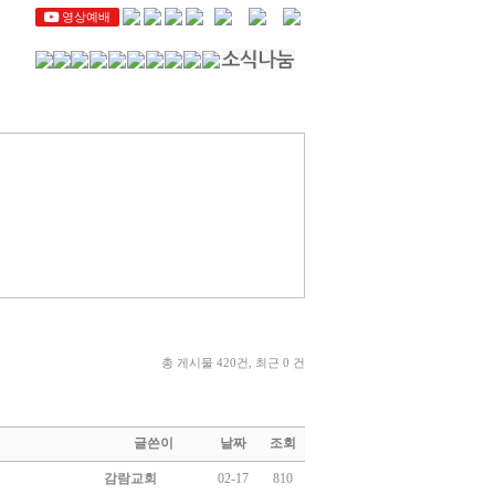
영상예배
총 게시물 420건, 최근 0 건
글쓴이
날짜
조회
감람교회
02-17
810