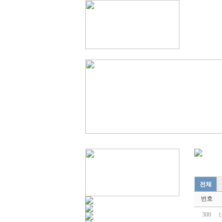
전체
번호
300