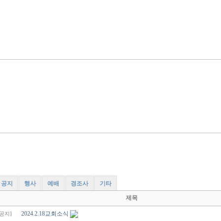
공지
행사
예배
경조사
기타
제목
2024.2.18교회소식
[공지]